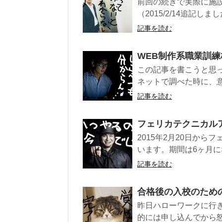
前回の続きで実際に施
（2015/2/14追記し
記事を読む
WEB制作系職業訓
この記事を書こうと思
ネットで調べた時に、意
記事を読む
フェリカテクニカル
2015年2月20日か
います。期間は6ヶ月にな
記事を読む
合格後の入校のため
昨日ハローワークに行
的には申し込んでから怒