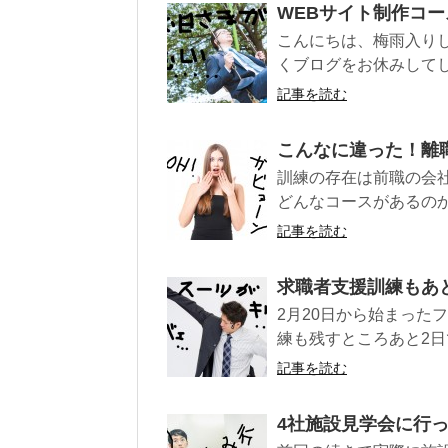
WEBサイト制作コー
こんにちは、梅雨入り
くブログをお休みしてし
記事を読む
こんなに違った！離
訓練の存在は前職の会
どんなコースがあるのか
記事を読む
求職者支援訓練もあ
2月20日から始まった
練も残すところあと2日
記事を読む
4社施設見学会に行