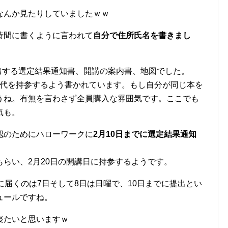
なんか見たりしていましたｗｗ
時間に書くように言われて
自分で住所氏名を書きまし
出する選定結果通知書、開講の案内書、地図でした。
科書代を持参するよう書かれています。もし自分が同じ本を
うね。有無を言わさず全員購入な雰囲気です。ここでも
気も。
認のためにハローワークに
2月10日までに選定結果通知
らい、2月20日の開講日に持参するようです。
に届くのは7日そして8日は日曜で、10日までに提出とい
ュールですね。
寝たいと思いますｗ