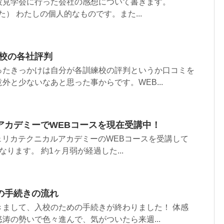
設見学会に行った会社の感想について書きます。
ました） わたしの個人的なものです。また...
練校の各社評判
ったきっかけは自分が各訓練校の評判というか口コミを
外と少ないなあと思った事からです。WEB...
アカデミーでWEBコースを現在受講中！
らフェリカテクニカルアカデミーのWEBコースを受講して
ります。 約1ヶ月弱が経過した...
の手続きの流れ
きまして、入校のための手続きが終わりました！ 体感
涛の勢いで色々進んで、気がついたら来週...