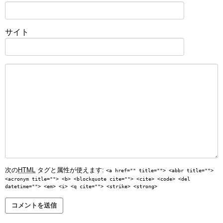
サイト
次の
HTML
タグと属性が使えます:
<a href="" title=""> <abbr title="">
<acronym title=""> <b> <blockquote cite=""> <cite> <code> <del
datetime=""> <em> <i> <q cite=""> <strike> <strong>