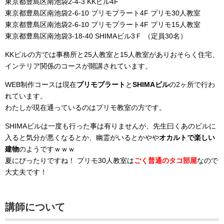
東京都豊島区南池袋2-4-3 KKビル4F
東京都豊島区南池袋2-6-10 プリモプラート4F プリモ30人教室
東京都豊島区南池袋2-6-10 プリモプラート4F プリモ15人教室
東京都豊島区南池袋3-18-40 SHIMAビル3Ｆ （定員30名）
KKビルの方では事務所と25人教室と15人教室がありおそらく住宅、
インテリア関係のコースが開講されています。
WEB制作コースは現在
プリモプラート
と
SHIMAビル
の2ヶ所で行わ
れています。
わたしが現在通っているのはプリモ教室の方です。
SHIMAビルは一度も行った事は有りませんが、先生曰くあのビルに
入ると気分が悪くなるとか、幽霊がいるとかやや
オカルトで楽しい
建物
のようですｗｗｗ
夏にぴったりですね！ プリモ30人教室は
ごく普通のタコ部屋
なので
大丈夫です！
講師について