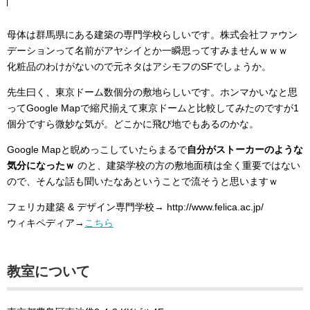
母体は群馬県にある建築の専門学校らしいです。株式会社ファウン
デーションって名前がアヤシイとか一瞬思ってすみませんｗｗｗ
化粧品のわけがないので元ネタはアシモフのSFでしょうか。
先生曰く、東京ドーム数個分の敷地らしいです。ホンマかいなと思
ってGoogle Mapで縮尺揃えて東京ドームと比較してみたのですが1
個分ですら微妙な気が。どこかに飛び地でもあるのかな。
Google Mapと睨めっこしていたらまるで
自分がストーカーのような
気分になったｗ
のと、建築学校の方の敷地面積は全く重要ではない
ので、そんな話も聞いたなあということで流そうと思いますｗ
フェリカ建築 & デザイン専門学校→ http://www.felica.ac.jp/
ウィキペディア→
こちら
教室について