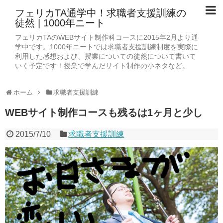
フェリカTA通学中！求職者支援訓練の
徒然 | 1000年ニート
フェリカTAのWEBサイト制作科コースに2015年2月より通
学中です。1000年ニートでは求職者支援訓練制度を実際に
利用した感想および、授業についての徒然について書いて
いく予定です！授業で学んだサイト制作の小ネタなど。
ホーム
求職者支援訓練
WEBサイト制作コースも残るは1ヶ月と少し
2015/7/10
求職者支援訓練