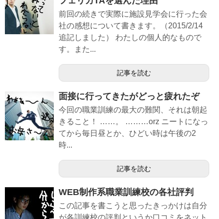
フェリカTAを選んだ理由
前回の続きで実際に施設見学会に行った会
社の感想について書きます。（2015/2/14
追記しました） わたしの個人的なもので
す。また...
記事を読む
面接に行ってきたがどっと疲れたぞ
今回の職業訓練の最大の難関、それは朝起
きること！ ……。 ………orz ニートになっ
てから毎日昼とか、ひどい時は午後の2
時...
記事を読む
WEB制作系職業訓練校の各社評判
この記事を書こうと思ったきっかけは自分
が各訓練校の評判というか口コミをネット